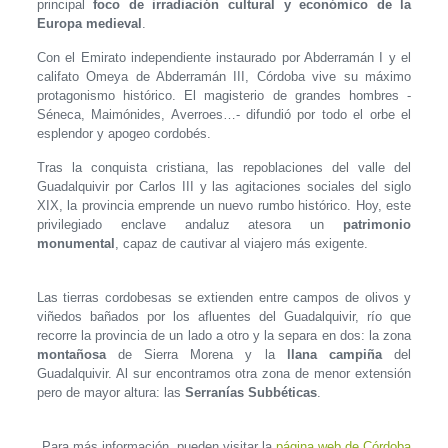
principal
foco de irradiación cultural y económico
de la
Europa medieval
.
Con el Emirato independiente instaurado por Abderramán I y el
califato Omeya de Abderramán III, Córdoba vive su máximo
protagonismo histórico. El magisterio de grandes hombres -
Séneca, Maimónides, Averroes…- difundió por todo el orbe el
esplendor y apogeo cordobés.
Tras la conquista cristiana, las repoblaciones del valle del
Guadalquivir por Carlos III y las agitaciones sociales del siglo
XIX, la provincia emprende un nuevo rumbo histórico. Hoy, este
privilegiado enclave andaluz atesora un
patrimonio
monumental
, capaz de cautivar al viajero más exigente.
Las tierras cordobesas se extienden entre campos de olivos y
viñedos bañados por los afluentes del Guadalquivir, río que
recorre la provincia de un lado a otro y la separa en dos: la zona
montañosa
de Sierra Morena y la
llana campiña
del
Guadalquivir. Al sur encontramos otra zona de menor extensión
pero de mayor altura: las
Serranías Subbéticas
.
Para más información, pueden visitar la
página web de Córdoba